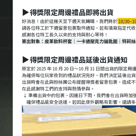
得獎限定周邊禮品即將出貨
▶
好消息！由於這幾天至下週天氣轉晴，我們將於
10/30~1
請各位特工於下週留意包裹取件通知，若有填寫指定代收
感謝各位特工長久以來的支持與耐心等待！
寄出對象：皮革飲料杯套｜一卡通壓克力鑰匙圈｜特莉絲
得獎限定周邊禮品延後出貨通知
▶
原定於 2025 年 10 月 20 日～10 月 31 日間出
為確保每位玩家收到的禮品狀況完好，我們決定延後出貨時
出貨時會在此與粉絲團公布提醒得獎者留意包裹，造成不
在此感謝特工們的支持與熱情參與。
↓ 準備出貨中的包裹，因連日下雨，我們會在出貨時加
確保禮品能安全送達。若因此使外觀略有影響，還請多