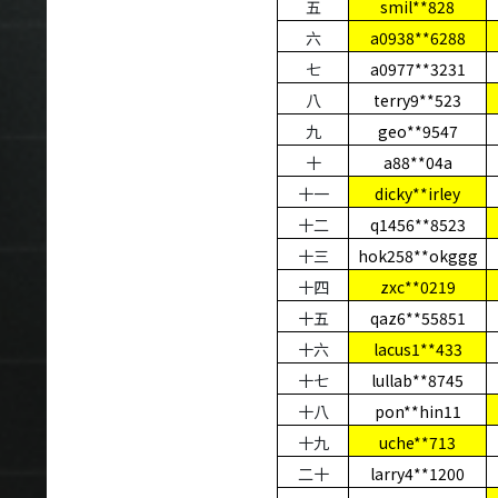
五
smil**828
六
a0938**6288
七
a0977**3231
八
terry9**523
九
geo**9547
十
a88**04a
十一
dicky**irley
十二
q1456**8523
十三
hok258**okggg
十四
zxc**0219
十五
qaz6**55851
十六
lacus1**433
十七
lullab**8745
十八
pon**hin11
十九
uche**713
二十
larry4**1200