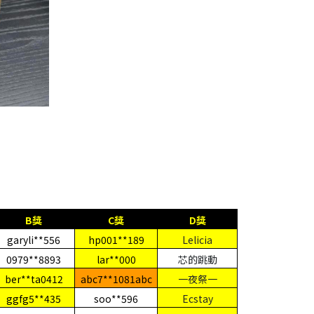
B
獎
C
獎
D
獎
garyli**556
hp001**189
Lelicia
0979**8893
lar**000
芯的跳動
ber**ta0412
abc7**1081abc
一夜祭一
ggfg5**435
soo**596
Ecstay