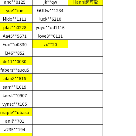
and**0125
jk**qw
Hanni
超可愛
yue**ine
GODw**1234
Mido**1111
luck**6210
plat**i0228
yoyo**od1116
Aa45**5671
love3**6111
Eun**o0330
zx**20
i346**852
de11**0030
fabers**aucu5
alan8**616
sam**i1019
kerst**0907
vynsc**t105
maple**ubasa
anil**701
a235**194