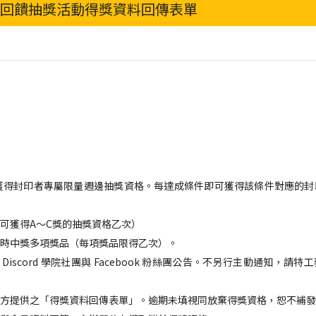
值回饋抽獎活動得獎資料回傳表單
獲得封印者專屬限量週邊抽獎資格。每達成條件即可獲得該條件對應的封
可獲得
A
～
C
獎的抽獎資格乙次）
時中獎多項獎品（每項獎品限得乙次）。
、
Discord
學院社團與
Facebook
粉絲團公告。不另行主動通知，請特工
方提供之「得獎資料回傳表單」。逾期未填視同放棄得獎資格，恕不補發