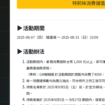
特莉絲消費儲
活動期間
▶
2025-08-07（四） 維護後 ～ 2025-08-31（日）23:59
活動辦法
▶
活動期間內，累積消費達新台幣
1,000
元以上，即可
量周邊抽獎資格。
（舉例：
GM
糊糊厘
於活動期間於遊戲內消費了
4000
，
每一項週邊獎勵均為獨立抽出，符合條件之特工皆可同
得獎名單將於
2025
年
9
月
5
日（五）前，於官方網站
閱。
得獎者需於
2025
年
9
月
5
日
～
9
月
27
日
期間內，填寫官