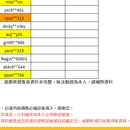
mio**nn
zxc9**401
ryuz**313
dicky**irley
auj**y25
gn99**989
zxcv**219
Nagis**90801
akkr8**644
qazx**756
：遊戲帳號會員資料未完整，無法驗證為本人，請補齊資料
容，必填內容請務必確認後填入，謝謝您。
是否填妥，以利確保為本人必須做此驗證。
員資料變更成您的資料證明該帳號目前屬於您，逾期將視同放棄得獎資格