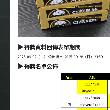
得獎資料回傳表單期間
▶
2025-09-02（二） 公佈後 ～ 2025-09-28（日）23:59
得獎名單公佈
▶
名單
A
獎
一
111**5ss
二
dryad**8906
三
a12**048
四
5love0**14520