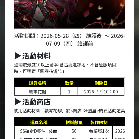
活動期間：
2026-05-28
（四）
維護後
～
2026-
07-09
（四）
維護前
活動材料
▶
通關疲勞度
10
以上副本
(
含古龍遺跡地、不含征服項目
)
時，可獲得「飄零花瓣
*1
」
道具名稱
數量
刪除日
飄零花瓣
1
2026-7-9 10
：
00
活動商店
▶
使用活動材料「飄零花瓣」於
<
商店
-
咔圖里
>
購買活動道具
道具名稱
材料數量
製作限制
刪除
SS
確定
D
零件
:
裝備
50
每帳號
1
次
2026-12-31