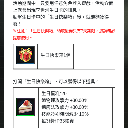
活動期間中，只要用任意角色登入遊戲，活動介面
上就會出現李世河生日卡的訊息，
點擊生日卡中的「生日快樂箱」後，就能夠獲得
囉！
※
注意：「生日快樂箱」領取後僅只有
7
天期限，還請務必
提前使用。
生日快樂箱
1
個
打開「生日快樂箱」，可以獲得以下道具。
生日蛋糕
*20
總物理攻撃力
+30.00
％
總魔法攻撃力
+30.00
％
技能冷卻時間減少
10
％
每
3
秒
HP33
恢復