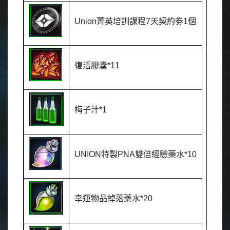
Union
菁英培訓課程
7
天契約劵
1
個
復活膠囊
*11
梅子汁
*1
UNION
特製
PNA
雙倍經驗藥水
*10
幸運物品掉落藥水
*20