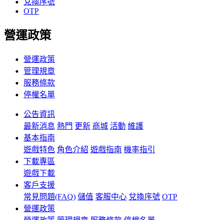
兌換序號
OTP
營運政策
營運政策
管理規章
服務條款
停權名單
公告資訊
最新消息
熱門
更新
商城
活動
維護
基本指南
遊戲特色
角色介紹
遊戲指南
機率指引
下載專區
遊戲下載
客戶支援
常見問題(FAQ)
儲值
客服中心
兌換序號
OTP
營運政策