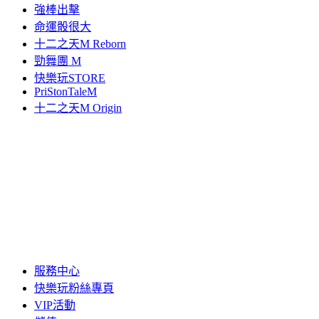
強棒出擊
命運骰很大
十二之天M Reborn
勁舞團 M
快樂玩STORE
PriStonTaleM
十二之天M Origin
服務中心
快樂玩粉絲專頁
VIP活動