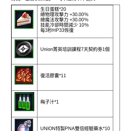
生日蛋糕
*20
總物理攻撃力
+30.00
％
總魔法攻撃力
+30.00
％
技能冷卻時間減少
10
％
每
3
秒
HP33
恢復
Union
菁英培訓課程
7
天契約劵
1
個
復活膠囊
*11
梅子汁
*1
UNION
特製
PNA
雙倍經驗藥水
*10