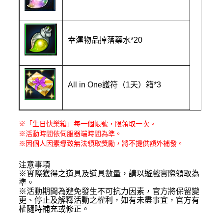
幸運物品掉落藥水
*20
All in One
護符（
1
天）箱
*3
※
「生日快樂箱」每一個帳號，限領取一次。
※
活動時間依伺服器端時間為準。
※
因個人因素導致無法領取獎勵，將不提供額外補發。
注意事項
※
實際獲得之道具及道具數量，請以遊戲實際領取為
準。
※
活動期間為避免發生不可抗力因素，官方將保留變
更、停止及解釋活動之權利，如有未盡事宜，官方有
權隨時補充或修正。