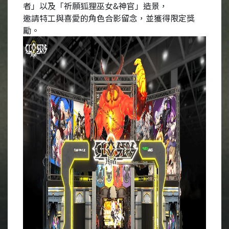
者」以及「祈願狐狸巫女&神官」造景，
邀請特工與喜愛的角色合影留念，並獲得限定獎
勵。