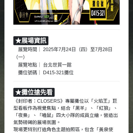
★展場資訊
展覽時間｜
2025
年7月24日（四）至7月28日
（一）
展覽地點｜
台北世貿一館
攤位號碼｜
D415-321
攤位
★攤位搶先看
《封印者：
》專屬攤位以「火焰王」巨
CLOSERS
型看板作為視覺焦點，結合「黑羊」、「紅狼」、
「夜梟」、「嚙鼠」四大小隊的成員立繪，營造出
氣勢磅礡的展場氛圍。
現場更特別打造角色主題拍照區，包含「黃泉使