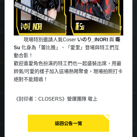
現場特別邀請人氣Coser
いのり_INORI
與
嘶
Su
化身為「蕾比雅」、「愛里」登場與特工們互
動合影！
歡迎喜愛角色扮演的特工們也一起盛裝出席，用最
帥氣/可愛的樣子加入這場熱鬧聚會，現場拍照打卡
絕對不能錯過！
《封印者：CLOSERS》營運團隊 敬上
返回公告一覽