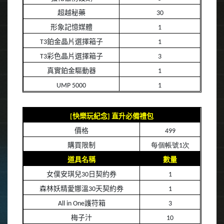
超越秘藥
30
形象記憶媒體
1
T3
鉑金晶片選擇箱子
1
T3
彩色晶片選擇箱子
3
真實鉑金驅動器
1
UMP 5000
1
[
快樂玩紀念
]
直升必備禮包
價格
499
購買限制
每個帳號
1
次
道具名稱
數量
女僕安琪兒
30
日契約券
1
森林妖精愛娜溫
30
天契約券
1
All in One
護符箱
3
梅子汁
10