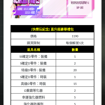
[
快樂玩紀念
]
直升超豪華禮包
價格
1190
購買限制
每個帳號
1
次
道具名稱
數量
SS
確定
D
零件：裝備
1
S
確定
D
零件：裝備
2
特級
D
零件
:
裝備
20
S
確定
D
零件：時裝
1
高級
D
零件：時裝
15
Ω重鑄等化器
2
幸運強化器燃料
5
強化器防護劑
5