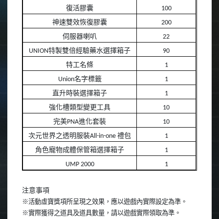
復活膠囊
100
神速雙效恢復膠囊
200
伺服器喇叭
22
UNION
特製雙倍經驗藥水選擇箱子
90
特工名條
1
Union
名字標籤
1
直升時裝選擇箱子
1
強化槽類型變更工具
10
完美
PNA
進化套裝
10
次元世界之透明服裝
All-in-one
禮包
1
角色寵物成體保管箱選擇箱子
1
UMP 2000
1
注意事項
※活動虛寶獎項所呈現之效果，應以遊戲內實際設定為準。
※實際獲得之道具及道具數量，請以遊戲實際領取為準。