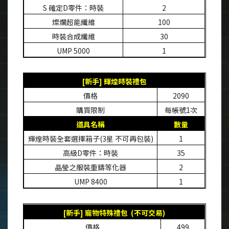
S
確定
D
零件：時裝
2
燦爛超能纖維
100
時裝合成纖維
30
UMP 5000
1
[
新手
]
輝煌時裝禮包
價格
2090
購買限制
每帳號
1
次
道具名稱
數量
輝煌時裝全套選擇箱子
(3
星
不可再包裝
)
1
高級
D
零件：時裝
35
晶瑩之服裝重鑄等化器
2
UMP 8400
1
[
新手
]
寵物特殊禮包
(
不可交易
)
價格
499