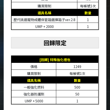
購買限制
每帳號
1
次
道具名稱
數量
歷代挑選寵物成體保管箱選擇箱子
ver.2.8
1
UMP + 2000
1
回歸限定
[
回歸
]
特殊強化禮包
價格
1249
購買限制
每帳號
1
次
道具名稱
數量
一般強化燃料
500
強化器防護劑
50
UMP + 5000
1