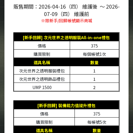
販售期間：
2026-04-16
（四）
維護後
～
2026-
07-09
（四）
維護前
※限新手
/
回歸帳號顯示商城
[
新手回歸
]
次元世界之透明服裝
All-in-one
禮包
價格
375
購買限制
每個帳號
1
次
道具名稱
數量
次元世界之透明服裝禮包
1
次元世界之透明飾品禮包
1
UMP 1500
2
[
新手回歸
]
裝備能力值提升禮包
價格
375
購買限制
每帳號
5
次
道具名稱
數量