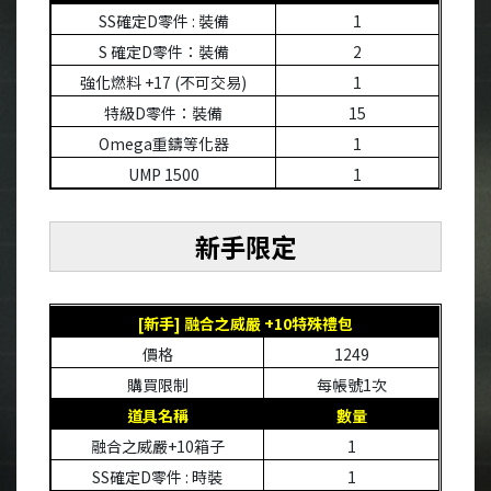
SS
確定
D
零件
:
裝備
1
S
確定
D
零件：裝備
2
強化燃料
+17 (
不可交易
)
1
特級
D
零件：裝備
15
Omega
重鑄等化器
1
UMP 1500
1
新手限定
[
新手
]
融合之威嚴
+10
特殊禮包
價格
1249
購買限制
每帳號
1
次
道具名稱
數量
融合之威嚴
+10
箱子
1
SS
確定
D
零件
:
時裝
1