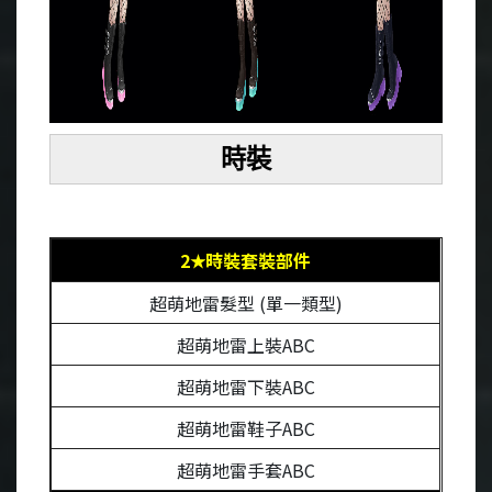
時裝
2
時裝套裝部件
★
超萌地雷髮型
(
單一類型
)
超萌地雷上裝
ABC
超萌地雷下裝
ABC
超萌地雷鞋子
ABC
超萌地雷手套
ABC