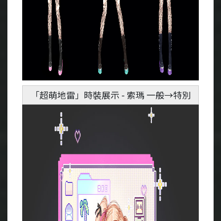
「超萌地雷」時裝展示 - 索瑪 一般→特別