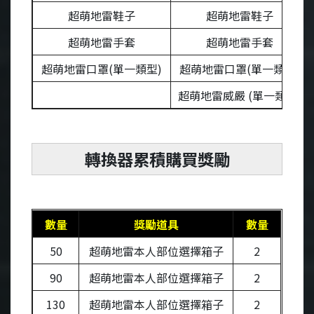
超萌地雷鞋子
超萌地雷鞋子
超萌地雷手套
超萌地雷手套
超萌地雷口罩
(
單一類型
)
超萌地雷口罩
(
單一類型
)
超萌地雷威嚴
(
單一類型
)
轉換器累積購買獎勵
數量
獎勵道具
數量
50
超萌地雷本人部位選擇箱子
2
90
超萌地雷本人部位選擇箱子
2
130
超萌地雷本人部位選擇箱子
2