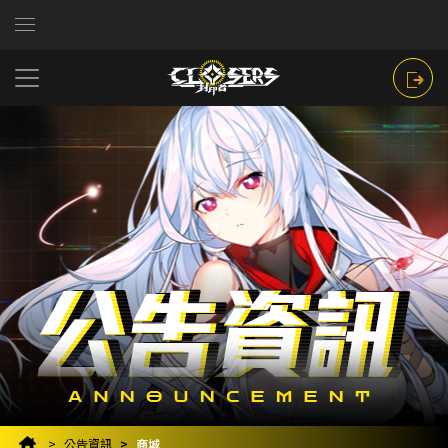
公告資訊
商城