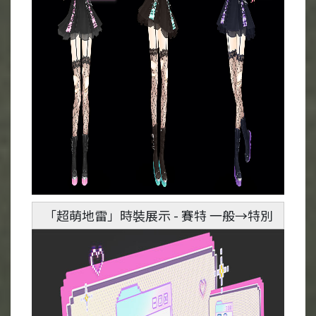
「超萌地雷」時裝展示 - 賽特 一般→特別