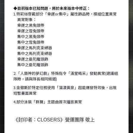
◆目前版本已知問題，將於未來版本中修正：
1.特莉絲穿戴部分「幸運or集中」屬性飾品時，模組位置異常
異常對象：
幸運之黑兔頭帶
幸運之雪兔頭帶
集中之黑兔頭帶
集中之雪兔頭帶
幸運之馬列克束縛器
集中之馬列克束縛器
幸運之曼陀羅頭飾
集中之曼陀羅頭飾
2.「人類神的夢幻劇」特殊指令「滿堂喝采」發動異常(建議組
隊時，請與隊長相同頻道)
3.金徹斯於特定任務使用「蕩漾黃泉」超能爆發特效後，出現
短暫畫面異常
4.部分泳裝「群舞」主題曲首次播放異常
《封印者：CLOSERS》營運團隊 敬上