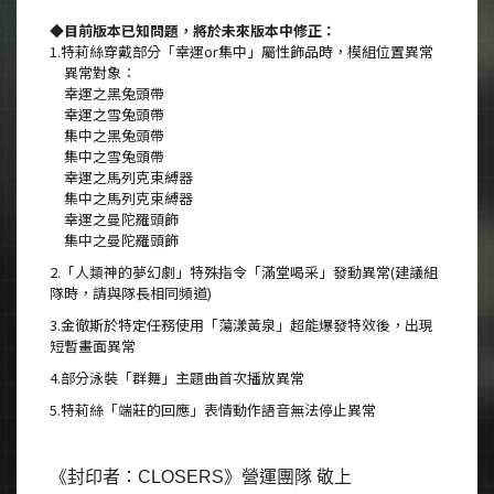
◆目前版本已知問題，將於未來版本中修正：
1.特莉絲穿戴部分「幸運or集中」屬性飾品時，模組位置異常
異常對象：
幸運之黑兔頭帶
幸運之雪兔頭帶
集中之黑兔頭帶
集中之雪兔頭帶
幸運之馬列克束縛器
集中之馬列克束縛器
幸運之曼陀羅頭飾
集中之曼陀羅頭飾
2.「人類神的夢幻劇」特殊指令「滿堂喝采」發動異常(建議組
隊時，請與隊長相同頻道)
3.金徹斯於特定任務使用「蕩漾黃泉」超能爆發特效後，出現
短暫畫面異常
4.部分泳裝「群舞」主題曲首次播放異常
5.特莉絲「端莊的回應」表情動作語音無法停止異常
《封印者：CLOSERS》營運團隊 敬上