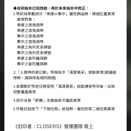
◆目前版本已知問題，將於未來版本中修正：
1.特莉絲穿戴部分「幸運or集中」屬性飾品時，模組位置異常
異常對象：
幸運之黑兔頭帶
幸運之雪兔頭帶
集中之黑兔頭帶
集中之雪兔頭帶
幸運之馬列克束縛器
集中之馬列克束縛器
幸運之曼陀羅頭飾
集中之曼陀羅頭飾
2.「人類神的夢幻劇」特殊指令「滿堂喝采」發動異常(建議組
隊時，請與隊長相同頻道)
3.金徹斯於特定任務使用「蕩漾黃泉」超能爆發特效後，出現
短暫畫面異常
4.部分泳裝「群舞」主題曲首次播放異常
5.作戰日誌按下「下個任務」按鈕時，會回到第二個任務異常
《封印者：CLOSERS》營運團隊 敬上