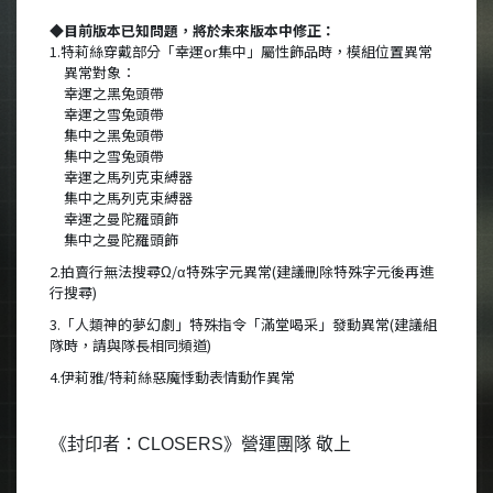
◆目前版本已知問題，將於未來版本中修正：
1.特莉絲穿戴部分「幸運or集中」屬性飾品時，模組位置異常
異常對象：
幸運之黑兔頭帶
幸運之雪兔頭帶
集中之黑兔頭帶
集中之雪兔頭帶
幸運之馬列克束縛器
集中之馬列克束縛器
幸運之曼陀羅頭飾
集中之曼陀羅頭飾
2.拍賣行無法搜尋Ω/α特殊字元異常(建議刪除特殊字元後再進
行搜尋)
3.「人類神的夢幻劇」特殊指令「滿堂喝采」發動異常(建議組
隊時，請與隊長相同頻道)
4.伊莉雅/特莉絲惡魔悸動表情動作異常
《封印者：CLOSERS》營運團隊 敬上