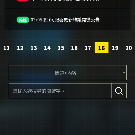
03/05(四)伺服器更新維護開機公告
維護
ious
revious
11
12
13
14
15
16
17
18
19
20