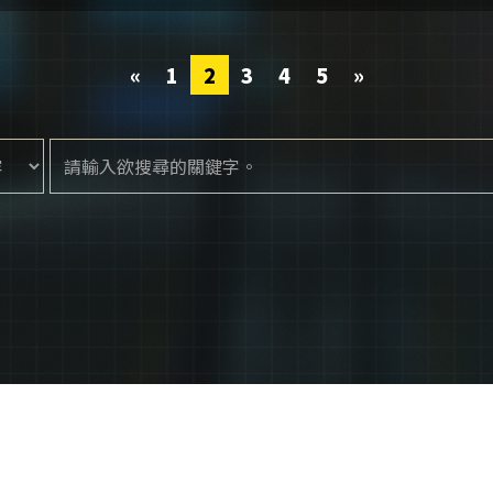
Previous
Next
«
1
2
3
4
5
»